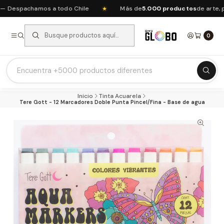
Despachamos a todo Chile
Más de
5.000 productos
de arte, pap
★
0
Listas Escolares 2026 ⭐
Inicio
Tinta Acuarela
Ofertas del mes
Tere Gott - 12 Marcadores Doble Punta Pincel/Fina - Base de agua
Recién Llegados
Agendas & Planners
Arte y Manualidades
Papeleria Escolar y Oficina
Juguetería
Nuestras Marcas