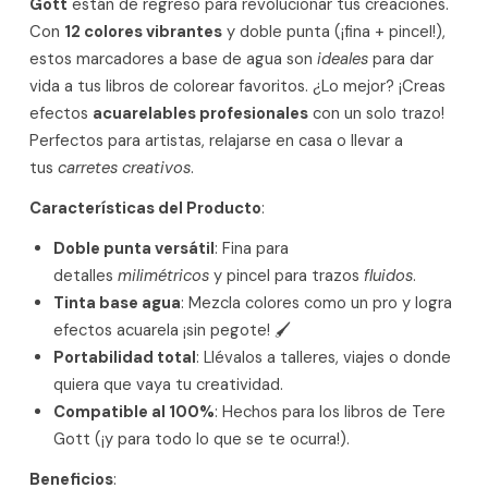
Gott
están de regreso para revolucionar tus creaciones.
Con
12 colores vibrantes
y doble punta (¡fina + pincel!),
estos marcadores a base de agua son
ideales
para dar
vida a tus libros de colorear favoritos. ¿Lo mejor? ¡Creas
efectos
acuarelables profesionales
con un solo trazo!
Perfectos para artistas, relajarse en casa o llevar a
tus
carretes creativos
.
Características del Producto
:
Doble punta versátil
: Fina para
detalles
milimétricos
y pincel para trazos
fluidos
.
Tinta base agua
: Mezcla colores como un pro y logra
efectos acuarela ¡sin pegote! 🖌️
Portabilidad total
: Llévalos a talleres, viajes o donde
quiera que vaya tu creatividad.
Compatible al 100%
: Hechos para los libros de Tere
Gott (¡y para todo lo que se te ocurra!).
Beneficios
: