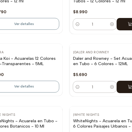
lores - 12 ml
Tubos - 12 Colores - 12 ml
790
$8.990
Ver detalles
Cantidad
disponible
RA
|
DALER AND ROWNEY
a Koi - Acuarelas 12 Colores
Daler and Rowney - Set Acua
-Transparentes - 5ML
en Tubo - 6 Colores - 12ML
90
$5.690
Ver detalles
Cantidad
E NIGHTS
|
WHITE NIGHTS
Nights - Acuarela en Tubo -
WhiteNights - Acuarela en T
ores Botanicos - 10 Ml
6 Colores Paisajes Urbanos - 