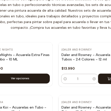
elas en tubo o perfeccionando técnicas avanzadas, los sets de acu
ener una pintura acuarela de alta calidad. Nuestros sets de acuarel
onales en tubo, ideales para trabajos detallados y proyectos compl
ubo, perfectas para pintar sobre papel para acuarela o llevar en tus
compacto. ¡Compra tus acuarelas en tubo favoritas y lleva tu a
E NIGHTS
|
DALER AND ROWNEY
Nights - Acuarela Extra Finas
Daler and Rowney - Acuarela
bo - 10 ML
Tubos - 24 Colores - 12 ml
90
$13.990
Ver opciones
Cantidad
disponible
RA
|
DALER AND ROWNEY
a Koi - Acuarelas en Tubo -
Daler and Rowney - Acuarela