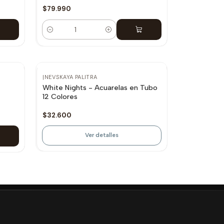
$79.990
Cantidad
Agotado
|
NEVSKAYA PALITRA
4
White Nights - Acuarelas en Tubo
12 Colores
$32.600
Ver detalles