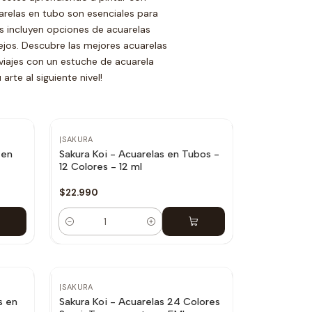
arelas en tubo son esenciales para
as incluyen opciones de acuarelas
ejos. Descubre las mejores acuarelas
 viajes con un estuche de acuarela
rte al siguiente nivel!
|
SAKURA
 en
Sakura Koi - Acuarelas en Tubos -
12 Colores - 12 ml
$22.990
Cantidad
No disponible
|
SAKURA
s en
Sakura Koi - Acuarelas 24 Colores