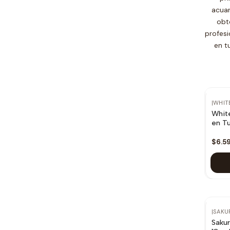
acuar
obt
profesi
en t
|
WHIT
White
en Tu
$6.5
No 
|
SAKU
Sakur