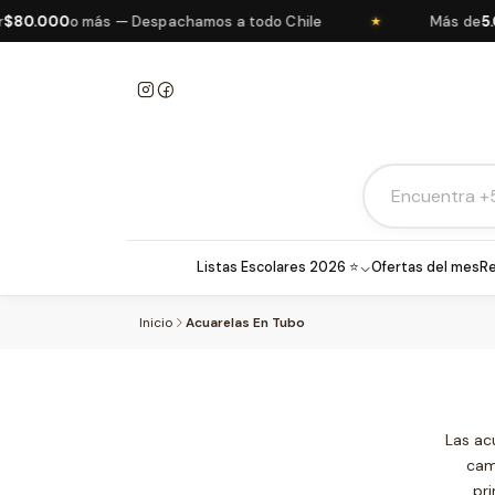
0.000
o más — Despachamos a todo Chile
Más de
5.00
★
Listas Escolares 2026 ⭐
Ofertas del mes
Re
Inicio
Acuarelas En Tubo
Las ac
cam
pr