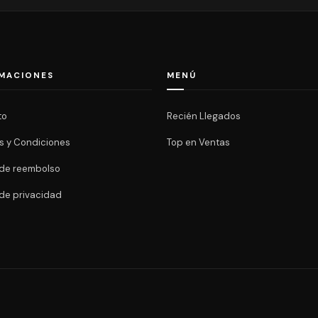
MACIONES
MENÚ
to
Recién Llegados
s y Condiciones
Top en Ventas
a de reembolso
 de privacidad