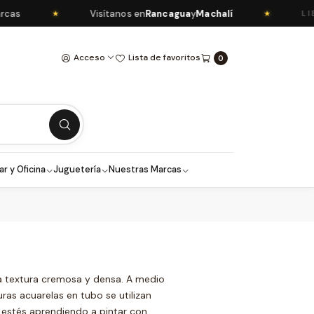
as
Visítanos en
Rancagua
y
Machalí
★
★
LIBR
Acceso
Lista de favoritos
0
ar y Oficina
Juguetería
Nuestras Marcas
na textura cremosa y densa. A medio
uras acuarelas en tubo se utilizan
 estés aprendiendo a pintar con