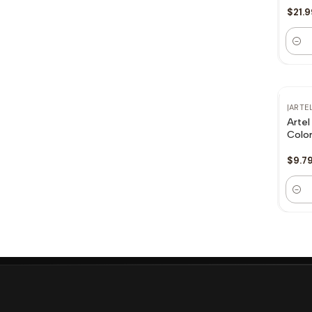
$21.
Canti
|
ARTE
Artel
Color
$9.7
Canti