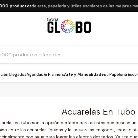
0 productos
de arte, papelería y útiles escolares de las mejores marc
cién Llegados
Agendas & Planners
Arte y Manualidades
Papeleria Escol
Acuarelas En Tubo
uarelas en tubo son la opción perfecta para artistas que buscan u
ino entre las acuarelas líquidas y las acuarelas en godet, estas pint
incipalmente con agua para lograr los efectos deseados. Ya sea que