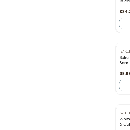
18 co
$34.
No 
|
SAKU
Sakur
Semi
$9.9
|
WHIT
White
6 Col