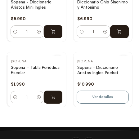
Sopena - Diccionario
Diccionario Ghio Sinonimo
Aristos Mini Ingles
y Antonimo
$5.990
$6.990
Cantidad
Cantidad
Agotado
NUEVO
|
SOPENA
|
SOPENA
Sopena – Tabla Periódica
Sopena - Diccionario
Escolar
Aristos Ingles Pocket
$1.390
$10.990
Ver detalles
Cantidad