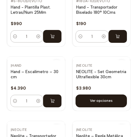
#S-800
|
DEVOTO
#180A-10
|
DEVOTO
Hand - Plantilla Plast.
Hand - Transportador
Letras/Num 25Mm
Biselado 180° 10Cms
$990
$190
Cantidad
Cantidad
|
HAND
|
NEOLITE
Hand – Escalímetro – 30
NEOLITE - Set Geometria
cm
Ultraflexible 30cm
$4.390
$3.980
Ver opciones
Cantidad
|
NEOLITE
|
NEOLITE
Neolite - Transportador
Neolite – Regla Metálica