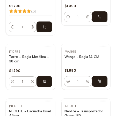
$1.790
$1.390
|
|
5.0
Cantidad
Cantidad
|
TORRE
|
WANGE
Torre – Regla Metálica –
Wange - Regla 14 CM
30 cm
$1.990
$1.790
Cantidad
Cantidad
Agotado
Agotado
|
NEOLITE
|
NEOLITE
NEOLITE - Escuadra Bisel
Neolite - Transportador
45cm
Green 180