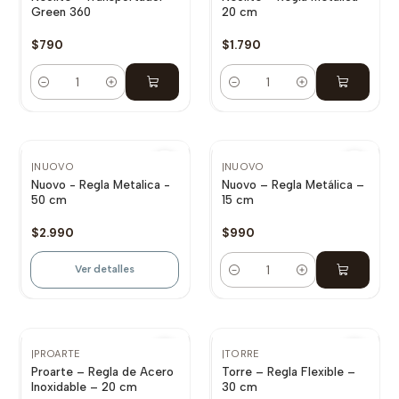
Green 360
20 cm
$790
$1.790
Cantidad
Cantidad
No disponible
NUEVO
|
NUOVO
|
NUOVO
Nuovo - Regla Metalica -
Nuovo – Regla Metálica –
50 cm
15 cm
$2.990
$990
Ver detalles
Cantidad
NUEVO
|
PROARTE
|
TORRE
Proarte – Regla de Acero
Torre – Regla Flexible –
Inoxidable – 20 cm
30 cm