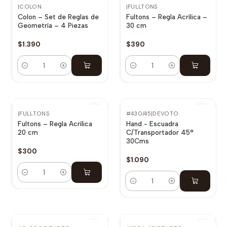
NUEVO
|
COLON
|
FULLTONS
Colon – Set de Reglas de
Fultons – Regla Acrílica –
Geometría – 4 Piezas
30 cm
$1.390
$390
Cantidad
Cantidad
|
FULLTONS
#430/45
|
DEVOTO
Fultons – Regla Acrílica
Hand - Escuadra
20 cm
C/Transportador 45°
30Cms
$300
$1.090
Cantidad
Cantidad