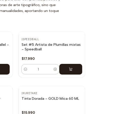
bras de arte tipográfico, sino que
de manualidades, aportando un toque
|
SPEEDBALL
llel -
Set #5 Artista de Plumillas mixtas
- Speedball
$17.990
Cantidad
|
KURETAKE
y
Tinta Dorada - GOLD Mica 60 ML
$15.990