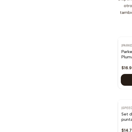
otro
tambié
|
PARK
Parke
Plum
$16.
|
SPEE
Set d
punta
$14.