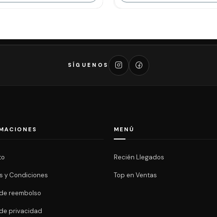
SÍGUENOS
MACIONES
MENÚ
to
Recién Llegados
s y Condiciones
Top en Ventas
a de reembolso
 de privacidad