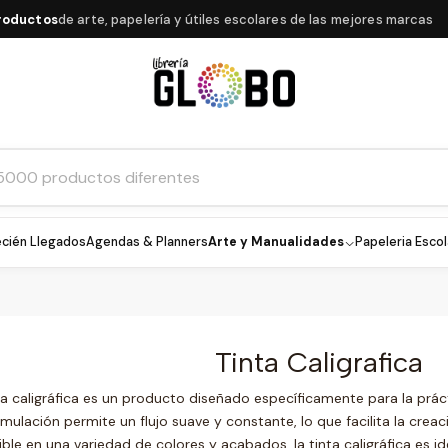
uctos
de arte, papelería y útiles escolares de las mejores marcas
cién Llegados
Agendas & Planners
Arte y Manualidades
Papeleria Escol
Tinta Caligrafica
ta caligráfica es un producto diseñado específicamente para la práctic
rmulación permite un flujo suave y constante, lo que facilita la creac
ble en una variedad de colores y acabados, la tinta caligráfica es i