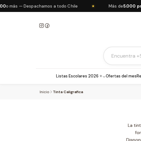
o más — Despachamos a todo Chile
Más de
5.000 prod
★
Listas Escolares 2026 ⭐
Ofertas del mes
Re
Inicio
Tinta Caligrafica
La tin
fo
Disponi