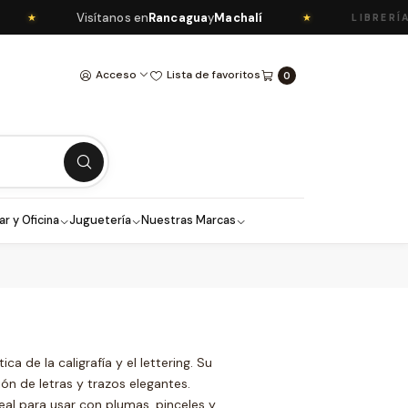
Visítanos en
Rancagua
y
Machalí
★
★
LIBRERÍA 
Acceso
Lista de favoritos
0
ar y Oficina
Juguetería
Nuestras Marcas
a de la caligrafía y el lettering. Su
ión de letras y trazos elegantes.
deal para usar con plumas, pinceles y