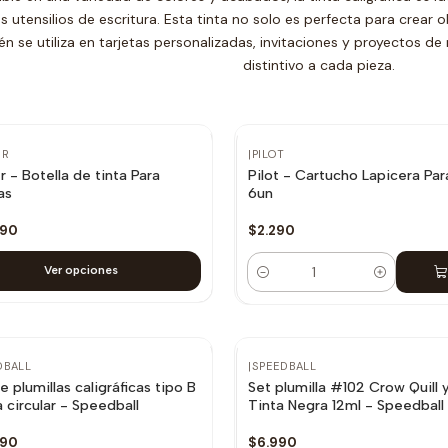
s utensilios de escritura. Esta tinta no solo es perfecta para crear o
n se utiliza en tarjetas personalizadas, invitaciones y proyectos 
distintivo a cada pieza.
ER
|
PILOT
r - Botella de tinta Para
Pilot - Cartucho Lapicera Para
as
6un
990
$2.290
Ver opciones
Cantidad
DBALL
|
SPEEDBALL
e plumillas caligráficas tipo B
Set plumilla #102 Crow Quill 
 circular - Speedball
Tinta Negra 12ml - Speedball
790
$6.990