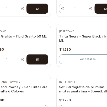
dad
Cantidad
No disponible
TAKE
|
KURETAKE
 Grafito - Fluid Grafito 60 ML
Tinta Negra - Super Black Ink
ML
690
$11.590
Ver detalles
dad
otado
Agotado
R AND ROWNEY
|
SPEEDBALL
d Rowney - Set Tinta Para
Set Cartografía de plumillas
rafía 6 Colores
mixtas punta fina - Speedball
990
$11.290