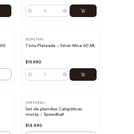
Cantidad
|
KURETAKE
 60
Tinta Plateada - Silver Mica 60 ML
$15.990
Cantidad
Agotado
|
SPEEDBALL
Set de plumillas Caligráficas
mixtas - Speedball
$14.490