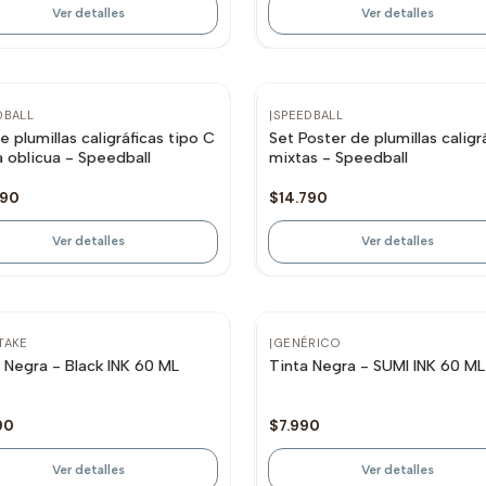
Ver detalles
Ver detalles
otado
Agotado
DBALL
|
SPEEDBALL
e plumillas caligráficas tipo C
Set Poster de plumillas caligr
 oblicua - Speedball
mixtas - Speedball
790
$14.790
Ver detalles
Ver detalles
otado
Agotado
TAKE
|
GENÉRICO
 Negra - Black INK 60 ML
Tinta Negra - SUMI INK 60 ML
90
$7.990
Ver detalles
Ver detalles