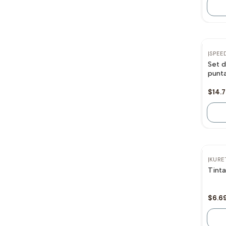
Ag
|
SPEE
Set d
punta
$14.
Ag
|
KURE
Tinta
$6.6