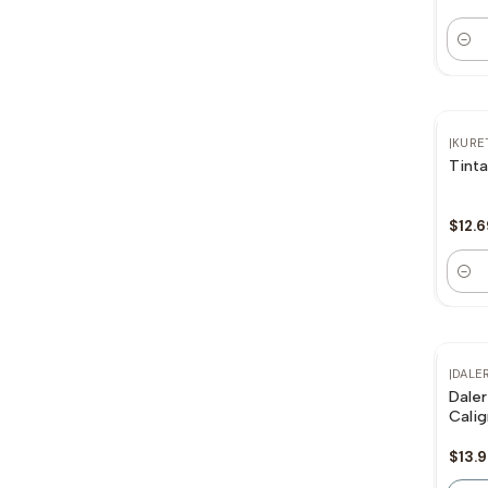
Canti
|
KURE
Tinta
$12.
Canti
Ag
|
DALE
Daler an
Calig
$13.