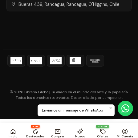
Bueras 439, Rancagua, Rancagua, O'Higgins, Chile
2026 Libreria Globo | Tu aliado en el mundo del arte y la papelería.
Todos los derechos reservados.
.
Desarrollado por Jumpseller
Envíanos un mensaje de WhatsApp
HOT
10%OFF
Inicio
Destacados
Comprar
Nuevo
Ofertas
Mi Cuenta