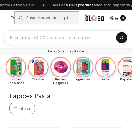
mos a todo Chile
Más de
5.000 productos
de arte, papelería y 
★
0
Listas Escolares 2026 ⭐
Inicio
Lapices Pasta
Ofertas del mes
Recién Llegados
Agendas & Planners
Listas
Ofertas
Recién
Agendas
Arte
Papele
Arte y Manualidades
Escolares
Llegados
Papeleria Escolar y Oficina
Lapices Pasta
Juguetería
Filtros
Nuestras Marcas