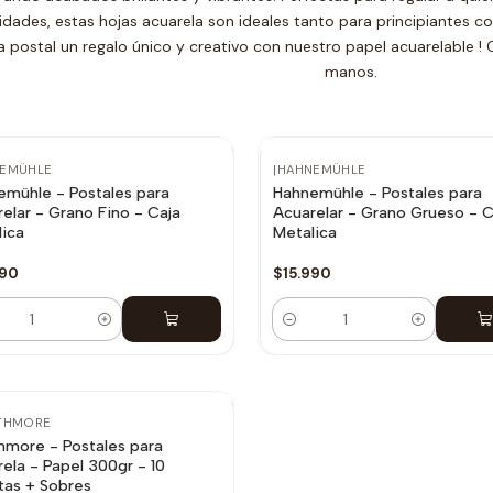
dades, estas hojas acuarela son ideales tanto para principiantes c
 postal un regalo único y creativo con nuestro papel acuarelable ! 
manos.
EMÜHLE
|
HAHNEMÜHLE
emühle - Postales para
Hahnemühle - Postales para
elar - Grano Fino - Caja
Acuarelar - Grano Grueso - C
ica
Metalica
990
$15.990
dad
Cantidad
THMORE
hmore - Postales para
ela - Papel 300gr - 10
tas + Sobres