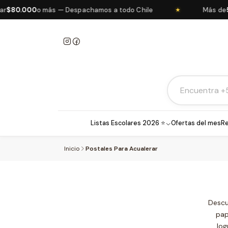
$80.000
o más — Despachamos a todo Chile
Más de
5.
★
Listas Escolares 2026 ⭐
Ofertas del mes
Re
Inicio
Postales Para Acualerar
Descu
pap
log