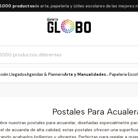
000 productos
de arte, papelería y útiles escolares de las mejores ma
cién Llegados
Agendas & Planners
Arte y Manualidades
Papeleria Escol
Postales Para Acualer
bre nuestras postales para acuarelar, diseñadas especialmente par
el de acuarela de alta calidad, estas postales ofrecen una superficie
rando acabados brillantes y vibrantes. Perfectas para regalar a quien