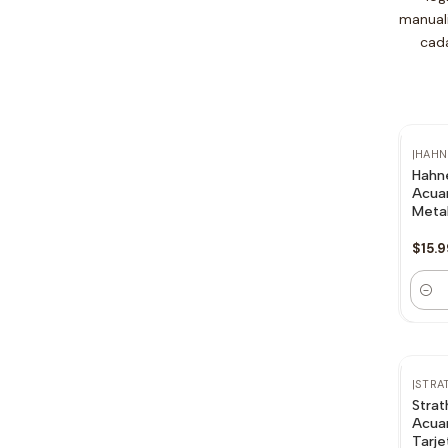
manuali
cada
|
HAHN
Hahn
Acuar
Metal
$15.
Canti
|
STRA
Strat
Acuar
Tarje