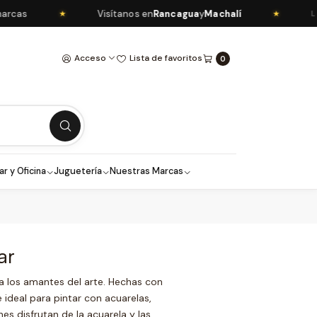
rcas
Visítanos en
Rancagua
y
Machalí
★
★
LI
Acceso
Lista de favoritos
0
ar y Oficina
Juguetería
Nuestras Marcas
ar
a los amantes del arte. Hechas con
 ideal para pintar con acuarelas,
es disfrutan de la acuarela y las