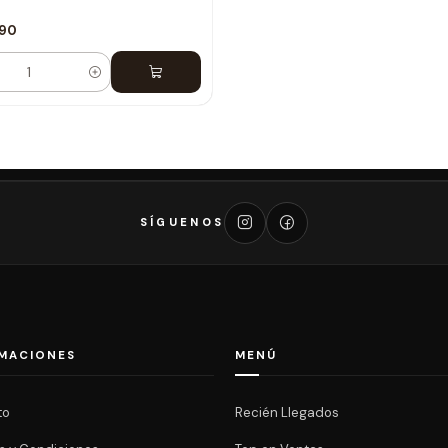
990
dad
SÍGUENOS
MACIONES
MENÚ
to
Recién Llegados