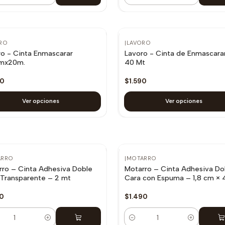
RO
|
LAVORO
o - Cinta Enmascarar
Lavoro - Cinta de Enmascara
mx20m.
40 Mt
90
$1.590
Ver opciones
Ver opciones
ARRO
|
MOTARRO
rro – Cinta Adhesiva Doble
Motarro – Cinta Adhesiva Do
 Transparente – 2 mt
Cara con Espuma – 1,8 cm × 
90
$1.490
dad
Cantidad