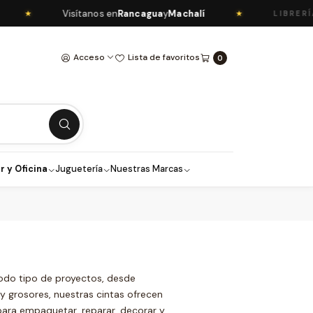
Visítanos en
Rancagua
y
Machalí
★
★
LIBRERÍA 
Acceso
Lista de favoritos
0
r y Oficina
Juguetería
Nuestras Marcas
todo tipo de proyectos, desde
y grosores, nuestras cintas ofrecen
para empaquetar, reparar, decorar y