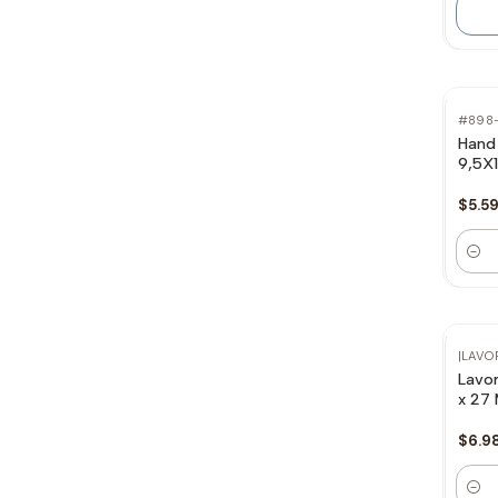
#898
Hand
9,5X
$5.5
Canti
|
LAVO
Lavo
x 27
$6.9
Canti