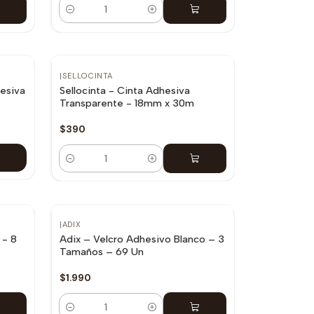
Cantidad
|
SELLOCINTA
esiva
Sellocinta - Cinta Adhesiva
Transparente - 18mm x 30m
$390
Cantidad
|
ADIX
 - 8
Adix – Velcro Adhesivo Blanco – 3
Tamaños – 69 Un
$1.990
Cantidad