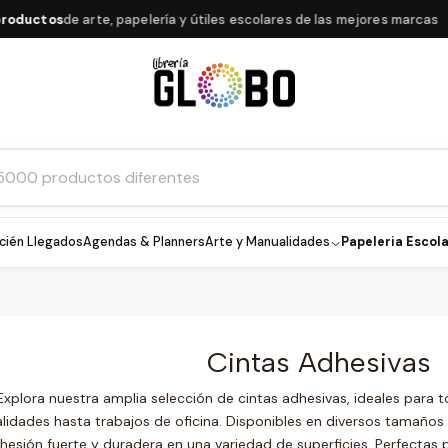
ductos
de arte, papelería y útiles escolares de las mejores marcas
cién Llegados
Agendas & Planners
Arte y Manualidades
Papeleria Escola
Cintas Adhesivas
Explora nuestra amplia selección de cintas adhesivas, ideales para 
idades hasta trabajos de oficina. Disponibles en diversos tamaños 
hesión fuerte y duradera en una variedad de superficies. Perfectas 