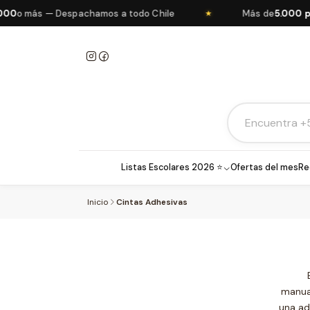
0
o más — Despachamos a todo Chile
Más de
5.000 pro
★
Listas Escolares 2026 ⭐
Ofertas del mes
Re
Inicio
Cintas Adhesivas
manual
una ad