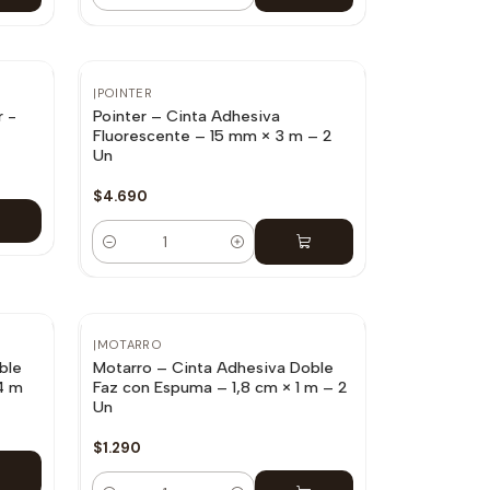
|
POINTER
r -
Pointer – Cinta Adhesiva
Fluorescente – 15 mm × 3 m – 2
Un
$4.690
Cantidad
|
MOTARRO
ble
Motarro – Cinta Adhesiva Doble
4 m
Faz con Espuma – 1,8 cm × 1 m – 2
Un
$1.290