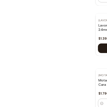
|
LAVO
Lavor
24m
$1.3
|
MOT
Mota
Cara
$1.7
Canti