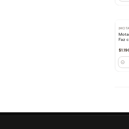
|
MOT
Mota
Faz 
$1.19
Canti