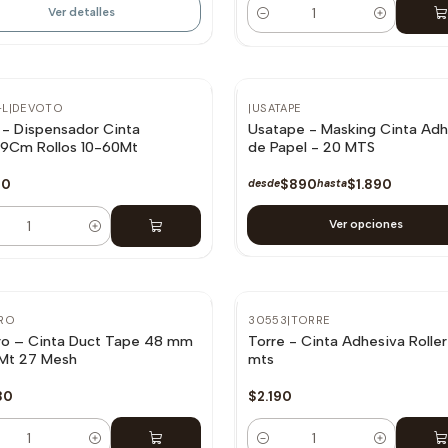
Ver detalles
Cantidad
-L
|
DEVOTO
|
USATAPE
 - Dispensador Cinta
Usatape - Masking Cinta Adh
19Cm Rollos 10-60Mt
de Papel - 20 MTS
90
$890
$1.890
desde
hasta
Ver opciones
dad
RO
30553
|
TORRE
ro – Cinta Duct Tape 48 mm
Torre - Cinta Adhesiva Roller
 Mt 27 Mesh
mts
80
$2.190
dad
Cantidad