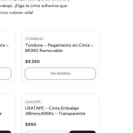
abajo. ¡Elige la cinta adhesiva que
ctos cobren vida!
No disponible
|
TOMBOW
ta -
Tombow - Pegamento en Cinta -
MONO Removable
$9.390
Ver detalles
|
USATAPE
USATAPE - Cinta Embalaje
e
48mmx40Mts - Transparente
$690