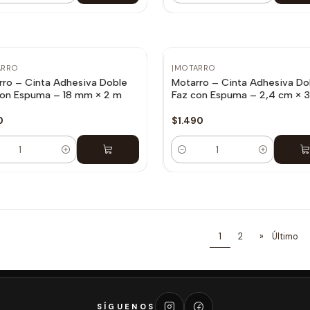
ARRO
|
MOTARRO
rro – Cinta Adhesiva Doble
Motarro – Cinta Adhesiva Do
con Espuma – 18 mm × 2 m
Faz con Espuma – 2,4 cm × 
0
$1.490
dad
Cantidad
1
2
»
Último
SÍGUENOS