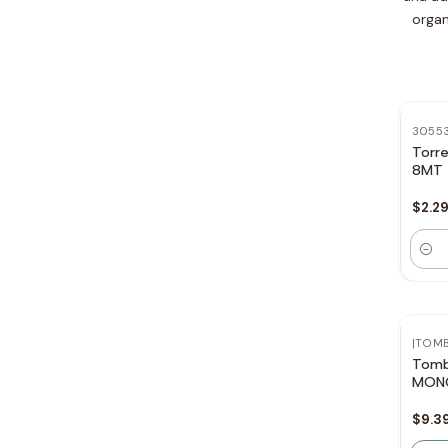
organ
3055
Torre
8MT
$2.2
Canti
No 
|
TOM
Tomb
MONO
$9.3