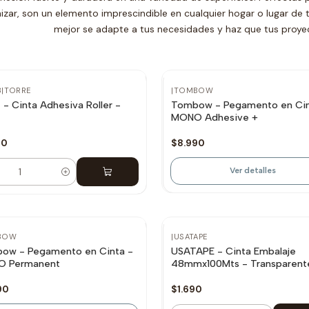
izar, son un elemento imprescindible en cualquier hogar o lugar de tr
mejor se adapte a tus necesidades y haz que tus proye
No disponible
3
|
TORRE
|
TOMBOW
 - Cinta Adhesiva Roller -
Tombow - Pegamento en Cin
MONO Adhesive +
90
$8.990
Ver detalles
dad
disponible
BOW
|
USATAPE
ow - Pegamento en Cinta -
USATAPE - Cinta Embalaje
 Permanent
48mmx100Mts - Transparent
90
$1.690