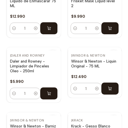
Liquido de Enmascarar 75
Frisket Mask Liquid level
ML
2
$12.990
$9.990
Cantidad
Cantidad
|
DALER AND ROWNEY
|
WINSOR & NEWTON
Daler and Rowney -
Winsor & Newton - Liquin
Limpiador de Pinceles
Original - 75 ML
Oleo - 250ml
$12.490
$5.990
Cantidad
Cantidad
|
WINSOR & NEWTON
|
KRACK
Winsor & Newton - Barniz
Krack - Gesso Blanco