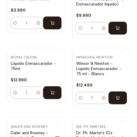
Enmascarador líquido)
$3.990
$9.990
Cantidad
Cantidad
|
ROYAL TALENS
|
WINSOR & NEWTON
Líquido Enmascarador -
Winsor & Newton -
75ml
Liquido Enmascarador -
75 ml - Blanco
$12.990
$12.490
Cantidad
Cantidad
|
DALER AND ROWNEY
|
DR. PH. MARTIN'S
Daler and Rowney -
Dr. Ph. Martin's 1Oz