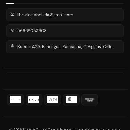
libreriagloboltda@gmail.com
56968033608
Bueras 439, Rancagua, Rancagua, O'Higgins, Chile
2026 Libreria Globo | Tu aliado en el mundo del arte y la papelería.