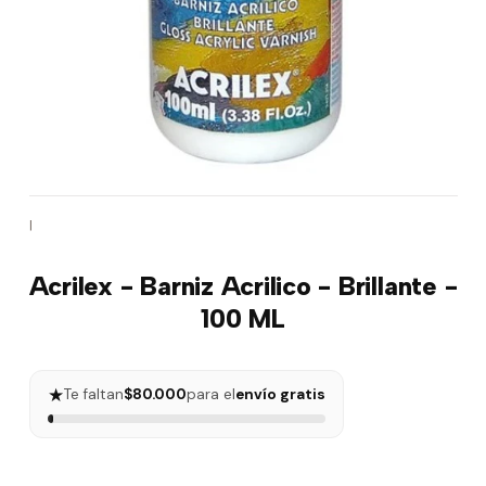
|
Acrilex - Barniz Acrilico - Brillante -
100 ML
★
Te faltan
$80.000
para el
envío gratis