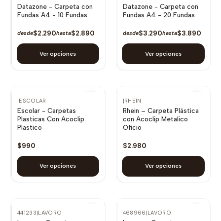
Datazone - Carpeta con
Datazone - Carpeta con
Fundas A4 - 10 Fundas
Fundas A4 - 20 Fundas
$2.290
$2.890
$3.290
$3.890
desde
hasta
desde
hasta
Ver opciones
Ver opciones
|
ESCOLAR
|
RHEIN
Escolar - Carpetas
Rhein – Carpeta Plástica
Plasticas Con Acoclip
con Acoclip Metalico
Plastico
Oficio
$990
$2.980
Ver opciones
Ver opciones
441233
|
LAVORO
468966
|
LAVORO