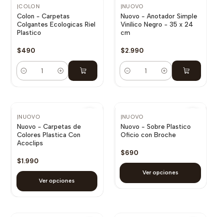
|
COLON
|
NUOVO
Colon - Carpetas
Nuovo - Anotador Simple
Colgantes Ecologicas Riel
Vinílico Negro - 35 x 24
Plastico
cm
$490
$2.990
Cantidad
Cantidad
|
NUOVO
|
NUOVO
Nuovo - Carpetas de
Nuovo - Sobre Plastico
Colores Plastica Con
Oficio con Broche
Acoclips
$690
$1.990
Ver opciones
Ver opciones