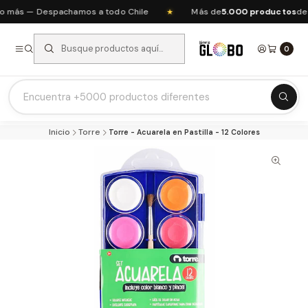
 más — Despachamos a todo Chile
Más de
5.000 productos
de a
★
0
Listas Escolares 2026 ⭐
Inicio
Torre
Torre - Acuarela en Pastilla - 12 Colores
Ofertas del mes
Recién Llegados
Agendas & Planners
Arte y Manualidades
Papeleria Escolar y Oficina
Juguetería
Nuestras Marcas