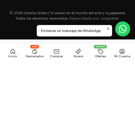
2026 Libreria Globo | Tu aliado en el mundo del arte y la papelería.
Todos los derechos reservados.
.
Desarrollado por Jumpseller
Envíanos un mensaje de WhatsApp
HOT
10%OFF
Inicio
Destacados
Comprar
Nuevo
Ofertas
Mi Cuenta