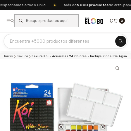
pachamos a todo Chile
Más de
5.000 productos
de arte, papele
★
0
Listas Escolares 2026 ⭐
Inicio
Sakura
Sakura Koi - Acuarelas 24 Colores - Incluye Pincel De Agua
Ofertas del mes
Recién Llegados
Agendas & Planners
Arte y Manualidades
Papeleria Escolar y Oficina
Juguetería
Nuestras Marcas