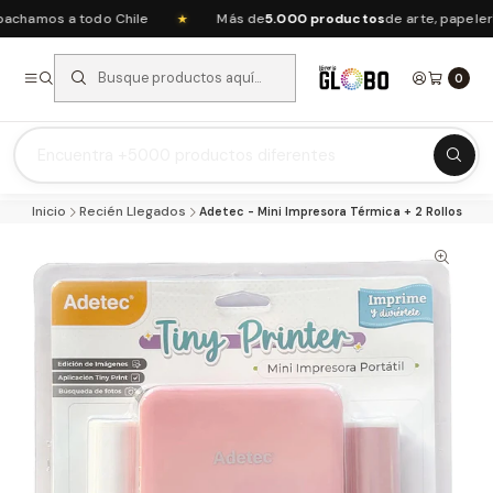
amos a todo Chile
Más de
5.000 productos
de arte, papelería 
★
0
Listas Escolares 2026 ⭐
Inicio
Recién Llegados
Adetec - Mini Impresora Térmica + 2 Rollos
Ofertas del mes
Recién Llegados
Agendas & Planners
Arte y Manualidades
Papeleria Escolar y Oficina
Juguetería
Nuestras Marcas