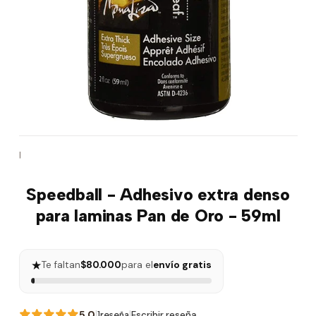
|
Speedball - Adhesivo extra denso
para laminas Pan de Oro - 59ml
★
Te faltan
$80.000
para el
envío gratis
5.0
|
|
Escribir reseña
1reseña