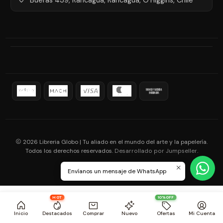
2026 Libreria Globo | Tu aliado en el mundo del arte y la papelería.
Todos los derechos reservados.
.
Desarrollado por Jumpseller
Envíanos un mensaje de WhatsApp
HOT
10%OFF
Inicio
Destacados
Comprar
Nuevo
Ofertas
Mi Cuenta