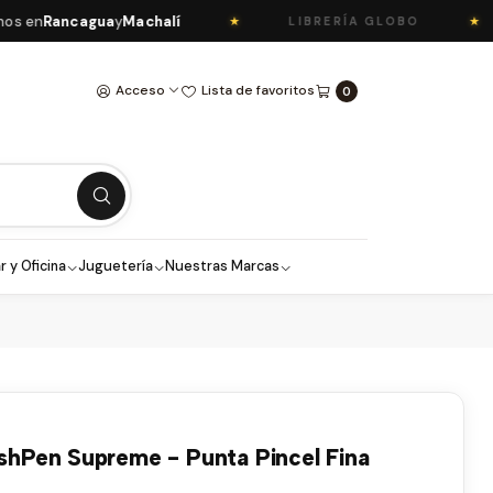
Rancagua
y
Machalí
¡A
★
★
LIBRERÍA GLOBO
Acceso
Lista de favoritos
0
r y Oficina
Juguetería
Nuestras Marcas
ushPen Supreme - Punta Pincel Fina