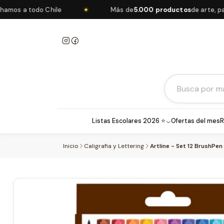
 todo Chile
Más de
5.000 productos
de arte, papelerí
★
Listas Escolares 2026 ⭐
Ofertas del mes
R
Inicio
Caligrafia y Lettering
Artline - Set 12 BrushPen