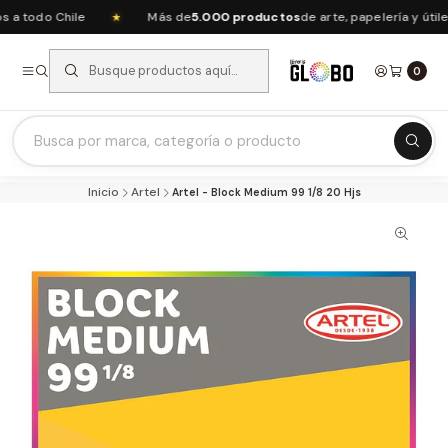
 todo Chile
Más de
5.000 productos
de arte, papelería y útile
★
0
Listas Escolares 2026 ⭐
Inicio
Artel
Artel - Block Medium 99 1/8 20 Hjs
Ofertas del mes
Recién Llegados
Agendas & Planners
Arte y Manualidades
Papeleria Escolar y Oficina
Juguetería
Nuestras Marcas