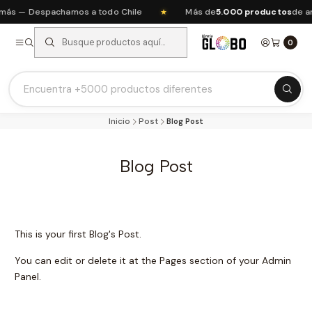
más — Despachamos a todo Chile
Más de
5.000 productos
de ar
★
0
Listas Escolares 2026 ⭐
Inicio
Post
Blog Post
Ofertas del mes
Recién Llegados
Blog Post
Agendas & Planners
Arte y Manualidades
Papeleria Escolar y Oficina
This is your first Blog's Post.
Juguetería
You can edit or delete it at the Pages section of your Admin
Nuestras Marcas
Panel.