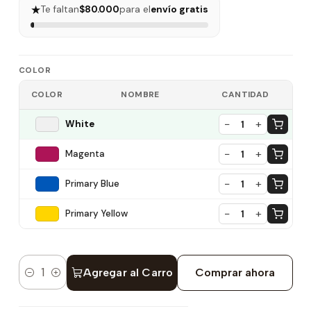
★
Te faltan
$80.000
para el
envío gratis
COLOR
COLOR
NOMBRE
CANTIDAD
−
+
White
1
−
+
Magenta
1
−
+
Primary Blue
1
−
+
Primary Yellow
1
Agregar al Carro
Comprar ahora
Cantidad