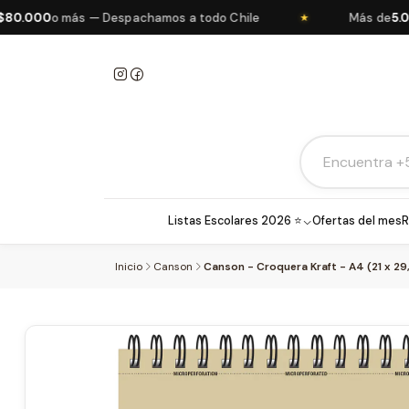
.000
o más — Despachamos a todo Chile
Más de
5.000 
★
Listas Escolares 2026 ⭐
Ofertas del mes
R
Inicio
Canson
Canson - Croquera Kraft - A4 (21 x 29