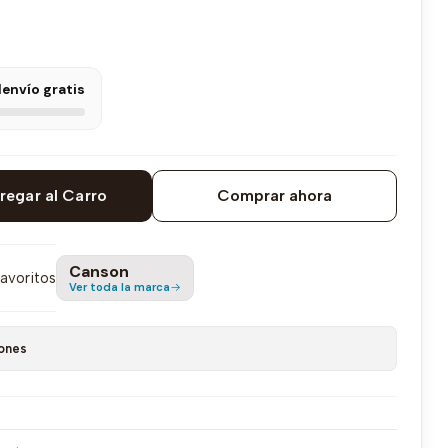
l
envío gratis
regar al Carro
Comprar ahora
Canson
favoritos
Ver toda la marca
ones