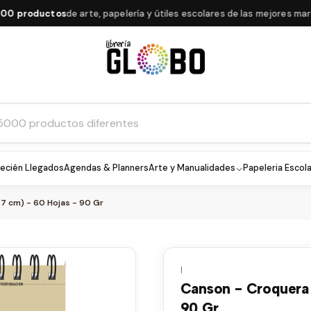
productos
de arte, papelería y útiles escolares de las mejores marcas
ecién Llegados
Agendas & Planners
Arte y Manualidades
Papeleria Escola
,7 cm) - 60 Hojas - 90 Gr
|
Canson - Croquera 
90 Gr