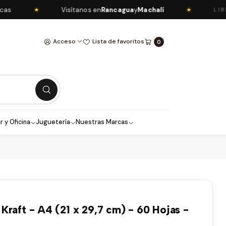
Visítanos en
Rancagua
y
Machalí
★
★
LIBRER
Acceso
Lista de favoritos
0
r y Oficina
Juguetería
Nuestras Marcas
Kraft - A4 (21 x 29,7 cm) - 60 Hojas -