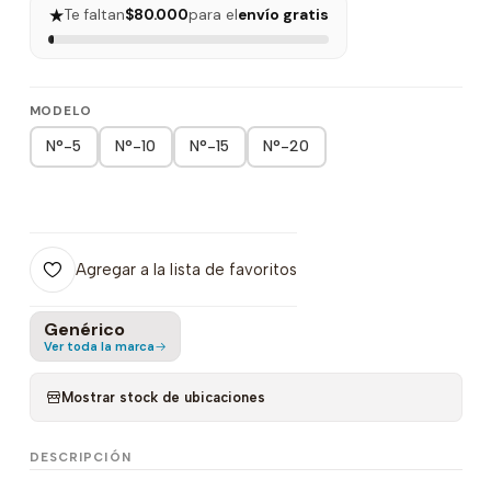
★
Te faltan
$80.000
para el
envío gratis
MODELO
N°-5
N°-10
N°-15
N°-20
Agregar a la lista de favoritos
Genérico
Ver toda la marca
Mostrar stock de ubicaciones
DESCRIPCIÓN