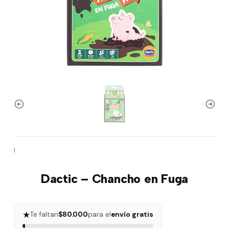
|
Dactic – Chancho en Fuga
★
Te faltan
$80.000
para el
envío gratis