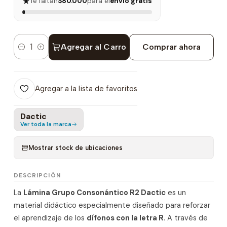
★
Te faltan
$80.000
para el
envío gratis
Agregar al Carro
Comprar ahora
Cantidad
Agregar a la lista de favoritos
Dactic
Ver toda la marca
Mostrar stock de ubicaciones
DESCRIPCIÓN
La
Lámina Grupo Consonántico R2 Dactic
es un
material didáctico especialmente diseñado para reforzar
el aprendizaje de los
dífonos con la letra R
. A través de