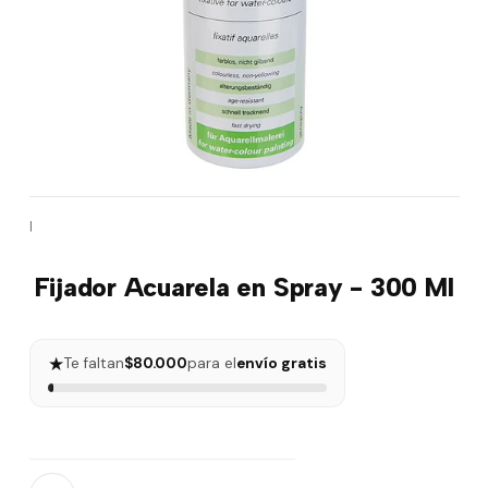
|
Fijador Acuarela en Spray - 300 Ml
★
Te faltan
$80.000
para el
envío gratis