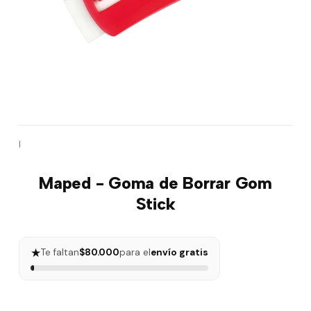
|
Maped - Goma de Borrar Gom
Stick
★
Te faltan
$80.000
para el
envío gratis