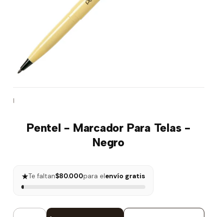
|
Pentel - Marcador Para Telas -
Negro
★
Te faltan
$80.000
para el
envío gratis