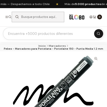
ás — Despachamos a todo Chile
Más de
5.000 productos
de art
★
0
Listas Escolares 2026 ⭐
Inicio
Marcadores
Ofertas del mes
Pebeo - Marcadores para Porcelana - Porcelaine 150 - Punta Media 1.2 mm
Recién Llegados
Agendas & Planners
Arte y Manualidades
Papeleria Escolar y Oficina
Juguetería
Nuestras Marcas