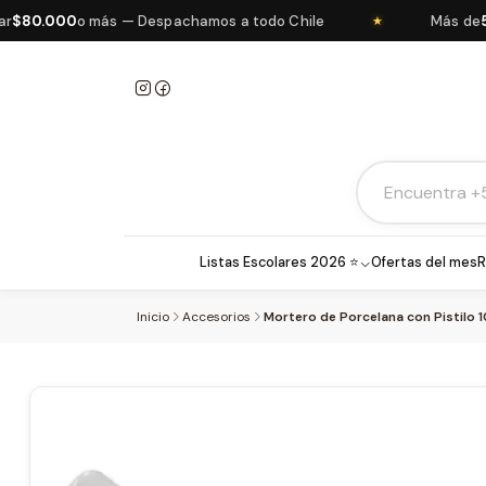
0.000
o más — Despachamos a todo Chile
Más de
5.00
★
Listas Escolares 2026 ⭐
Ofertas del mes
R
Inicio
Accesorios
Mortero de Porcelana con Pistilo