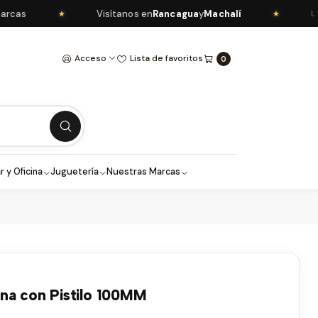
as
Visítanos en
Rancagua
y
Machalí
★
★
LIBR
Acceso
Lista de favoritos
0
r y Oficina
Juguetería
Nuestras Marcas
na con Pistilo 100MM