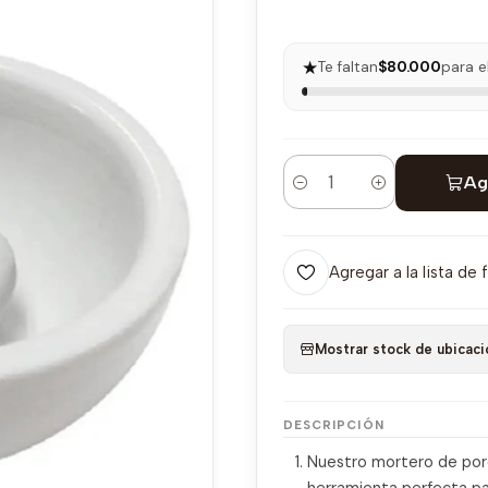
★
Te faltan
$80.000
para e
Ag
Cantidad
Agregar a la lista de 
Mostrar stock de ubicaci
DESCRIPCIÓN
Nuestro mortero de porc
herramienta perfecta pa