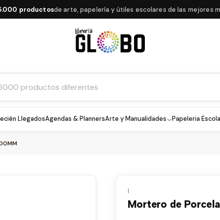
0 productos
de arte, papelería y útiles escolares de las mejores marc
ecién Llegados
Agendas & Planners
Arte y Manualidades
Papeleria Escola
 100MM
|
Mortero de Porcela