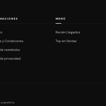
MACIONES
MENÚ
to
Recién Llegados
s y Condiciones
Top en Ventas
a de reembolso
 de privacidad
 papelería.