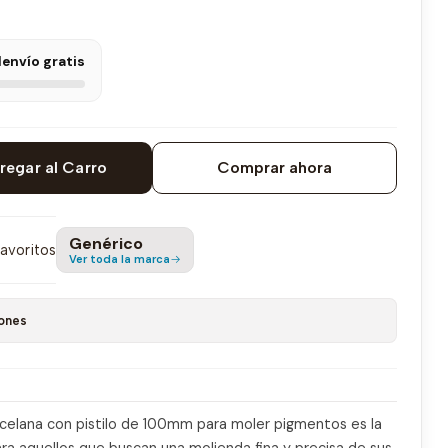
l
envío gratis
regar al Carro
Comprar ahora
Genérico
favoritos
Ver toda la marca
ones
elana con pistilo de 100mm para moler pigmentos es la
ra aquellos que buscan una molienda fina y precisa de sus