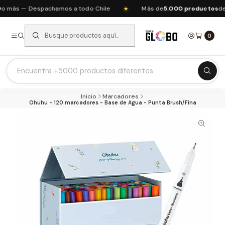
 más — Despachamos a todo Chile
Más de
5.000 productos
de a
★
0
Listas Escolares 2026 ⭐
Inicio
Marcadores
Ofertas del mes
Ohuhu - 120 marcadores - Base de Agua - Punta Brush/Fina
Recién Llegados
Agendas & Planners
Arte y Manualidades
Papeleria Escolar y Oficina
Juguetería
Nuestras Marcas