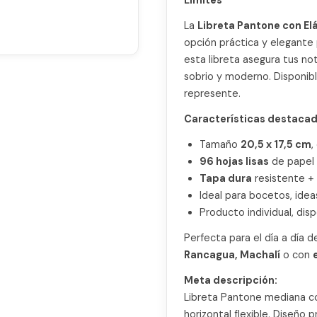
La
Libreta Pantone con El
opción práctica y elegante p
esta libreta asegura tus no
sobrio y moderno. Disponibl
represente.
Características destacad
Tamaño
20,5 x 17,5 cm
,
96 hojas lisas
de papel 
Tapa dura
resistente +
Ideal para bocetos, ideas
Producto individual, dis
Perfecta para el día a día d
Rancagua, Machalí
o con
Meta descripción:
Libreta Pantone mediana con
horizontal flexible. Diseño p