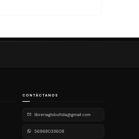
$6.390
CONTÁCTANOS
libreriagloboltda@gmail.com
56968033608