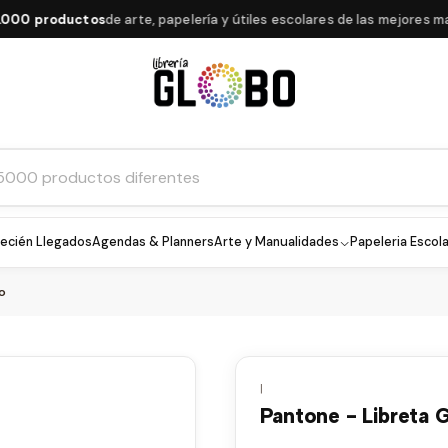
 productos
de arte, papelería y útiles escolares de las mejores marca
ecién Llegados
Agendas & Planners
Arte y Manualidades
Papeleria Escola
o
|
Pantone - Libreta 