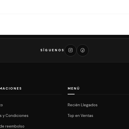
SÍGUENOS
MACIONES
MENÚ
to
Recién Llegados
s y Condiciones
Top en Ventas
a de reembolso