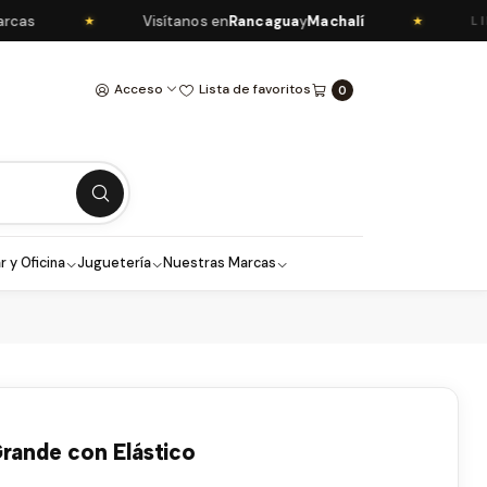
s
Visítanos en
Rancagua
y
Machalí
★
★
LIBRE
Acceso
Lista de favoritos
0
r y Oficina
Juguetería
Nuestras Marcas
Grande con Elástico