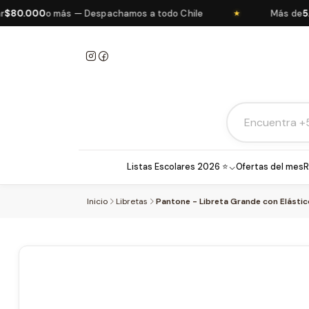
0.000
o más — Despachamos a todo Chile
Más de
5.000
★
Listas Escolares 2026 ⭐
Ofertas del mes
R
Inicio
Libretas
Pantone - Libreta Grande con Elástic