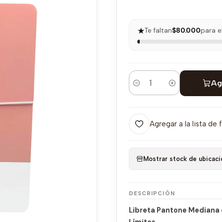
★
Te faltan
$80.000
para e
Ag
Cantidad
Agregar a la lista de 
Mostrar stock de ubicaci
DESCRIPCIÓN
Libreta Pantone Mediana c
Límites