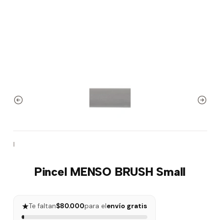
|
Pincel MENSO BRUSH Small
★
Te faltan
$80.000
para el
envío gratis