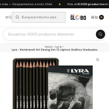
más — Despachamos a todo Chile
Más de
5.000 productos
de ar
★
0
Listas Escolares 2026 ⭐
Inicio
Lyra
Ofertas del mes
Lyra - Rembrandt Art Desing Set 12 Lápices Grafitos Graduados
Recién Llegados
Agendas & Planners
Arte y Manualidades
Papeleria Escolar y Oficina
Juguetería
Nuestras Marcas