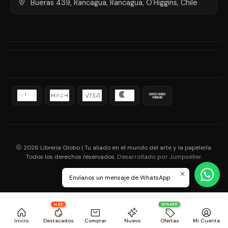
Bueras 439, Rancagua, Rancagua, O'Higgins, Chile
2026 Libreria Globo | Tu aliado en el mundo del arte y la papelería.
Todos los derechos reservados.
.
Desarrollado por Jumpseller
Envíanos un mensaje de WhatsApp
HOT
10%OFF
Inicio
Destacados
Comprar
Nuevo
Ofertas
Mi Cuenta