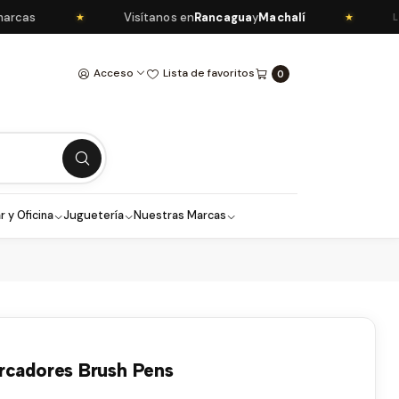
as
Visítanos en
Rancagua
y
Machalí
★
★
LIBR
Acceso
Lista de favoritos
0
r y Oficina
Juguetería
Nuestras Marcas
rcadores Brush Pens