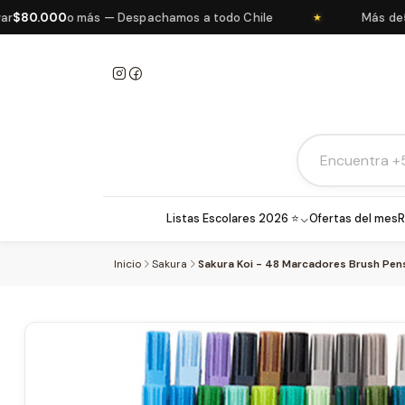
0.000
o más — Despachamos a todo Chile
Más de
5.00
★
Listas Escolares 2026 ⭐
Ofertas del mes
R
Inicio
Sakura
Sakura Koi - 48 Marcadores Brush Pen