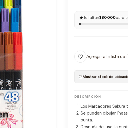
★
Te faltan
$80.000
para e
Agregar a la lista de 
Mostrar stock de ubicaci
DESCRIPCIÓN
Los Marcadores Sakura ti
Se pueden dibujar líneas
punta.
Después del uso, la punta