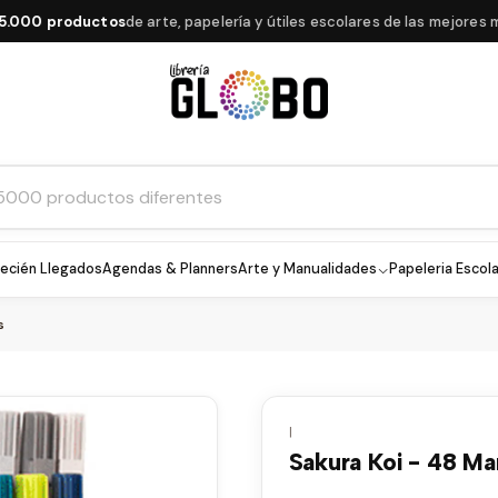
0 productos
de arte, papelería y útiles escolares de las mejores marc
ecién Llegados
Agendas & Planners
Arte y Manualidades
Papeleria Escola
s
|
Sakura Koi - 48 Ma