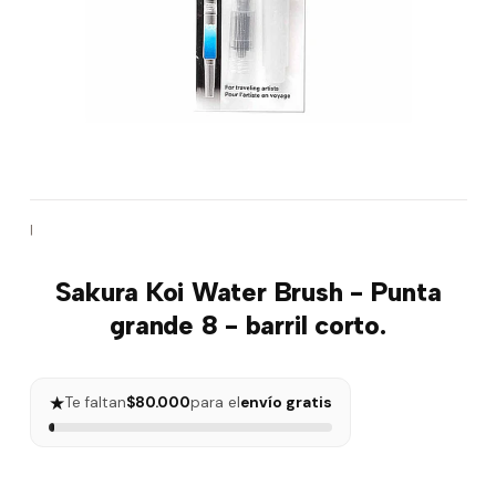
|
Sakura Koi Water Brush - Punta
grande 8 - barril corto.
★
Te faltan
$80.000
para el
envío gratis