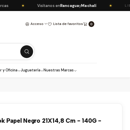
Visítanos en
Rancagua
y
Machalí
★
★
LIBRERÍ
Acceso
Lista de favoritos
0
r y Oficina
Juguetería
Nuestras Marcas
ok Papel Negro 21X14,8 Cm - 140G -