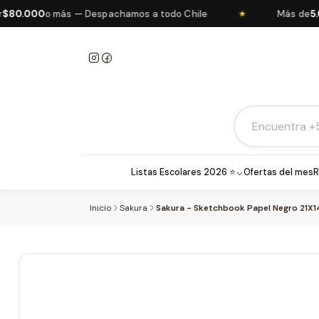
00
o más — Despachamos a todo Chile
Más de
5.000 p
★
Listas Escolares 2026 ⭐
Ofertas del mes
R
Inicio
Sakura
Sakura - Sketchbook Papel Negro 21X1