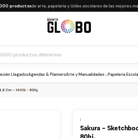
roductos
de arte, papelería y útiles escolares de las mejores marcas
ecién Llegados
Agendas & Planners
Arte y Manualidades
Papeleria Escola
4,8 Cm - 140G - 80hj.
|
Sakura - Sketchbo
80hj.