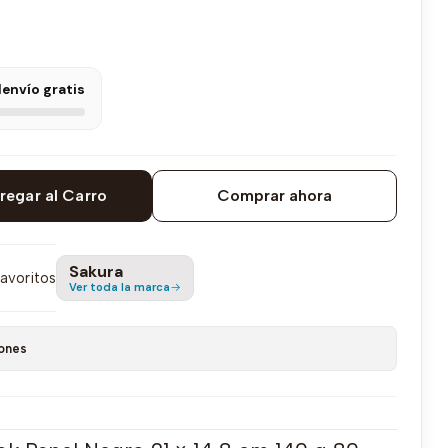
l
envío gratis
regar al Carro
Comprar ahora
Sakura
favoritos
Ver toda la marca
ones