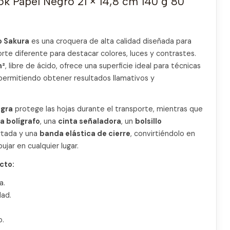
k Papel Negro 21 × 14,8 cm 140 g 80
o Sakura
es una croquera de alta calidad diseñada para
rte diferente para destacar colores, luces y contrastes.
m²
, libre de ácido, ofrece una superficie ideal para técnicas
 permitiendo obtener resultados llamativos y
egra
protege las hojas durante el transporte, mientras que
a bolígrafo
, una
cinta señaladora
, un
bolsillo
rtada y una
banda elástica de cierre
, convirtiéndolo en
jar en cualquier lugar.
cto:
a.
dad.
o.