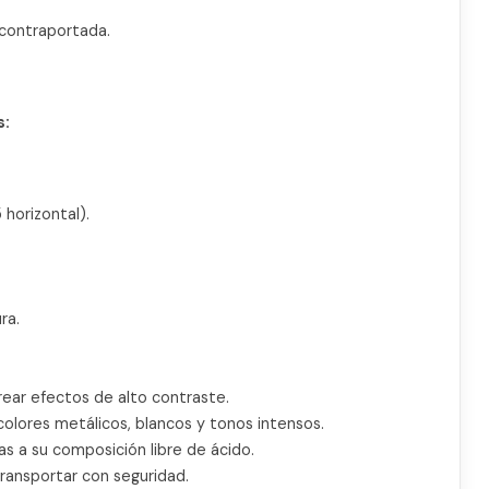
a contraportada.
.
s:
 horizontal).
ra.
rear efectos de alto contraste.
colores metálicos, blancos y tonos intensos.
as a su composición libre de ácido.
ransportar con seguridad.