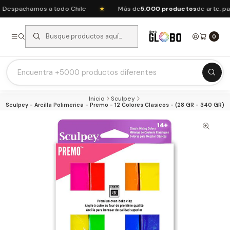
espachamos a todo Chile
Más de
5.000 productos
de arte, pape
★
0
Listas Escolares 2026 ⭐
Inicio
Sculpey
Ofertas del mes
Sculpey - Arcilla Polimerica - Premo - 12 Colores Clasicos - (28 GR - 340 GR)
Recién Llegados
Agendas & Planners
Arte y Manualidades
Papeleria Escolar y Oficina
Juguetería
Nuestras Marcas