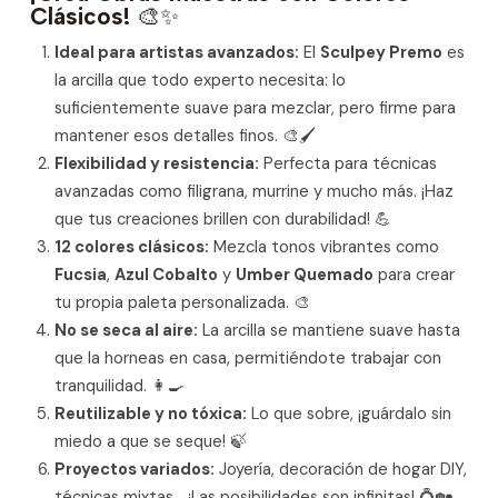
Clásicos!
🎨✨
Ideal para artistas avanzados:
El
Sculpey Premo
es
la arcilla que todo experto necesita: lo
suficientemente suave para mezclar, pero firme para
mantener esos detalles finos. 🎨🖌️
Flexibilidad y resistencia:
Perfecta para técnicas
avanzadas como filigrana, murrine y mucho más. ¡Haz
que tus creaciones brillen con durabilidad! 💪
12 colores clásicos:
Mezcla tonos vibrantes como
Fucsia
,
Azul Cobalto
y
Umber Quemado
para crear
tu propia paleta personalizada. 🎨
No se seca al aire:
La arcilla se mantiene suave hasta
que la horneas en casa, permitiéndote trabajar con
tranquilidad. 👩‍🍳
Reutilizable y no tóxica:
Lo que sobre, ¡guárdalo sin
miedo a que se seque! 🍃
Proyectos variados:
Joyería, decoración de hogar DIY,
técnicas mixtas… ¡Las posibilidades son infinitas! 💍🏡