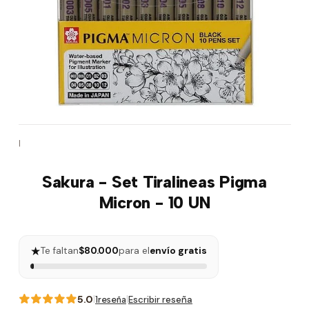
|
Sakura - Set Tiralineas Pigma
Micron - 10 UN
★
Te faltan
$80.000
para el
envío gratis
5.0
|
|
Escribir reseña
1reseña