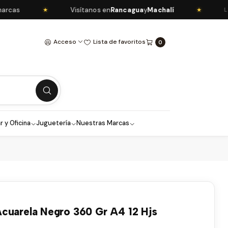
as
Visítanos en
Rancagua
y
Machalí
★
★
LIBR
Acceso
Lista de favoritos
0
r y Oficina
Juguetería
Nuestras Marcas
cuarela Negro 360 Gr A4 12 Hjs