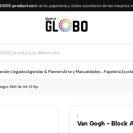
0 productos
de arte, papelería y útiles escolares de las mejores marc
ecién Llegados
Agendas & Planners
Arte y Manualidades
Papeleria Escola
Negro 360 Gr A4 12 Hjs
|
Van Gogh - Block A