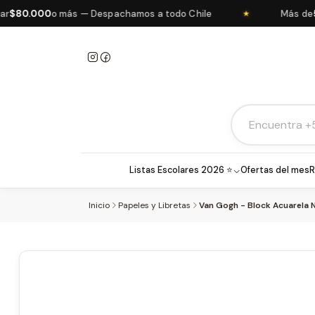
0.000
o más — Despachamos a todo Chile
Más de
5.00
★
Listas Escolares 2026 ⭐
Ofertas del mes
R
Inicio
Papeles y Libretas
Van Gogh - Block Acuarela 