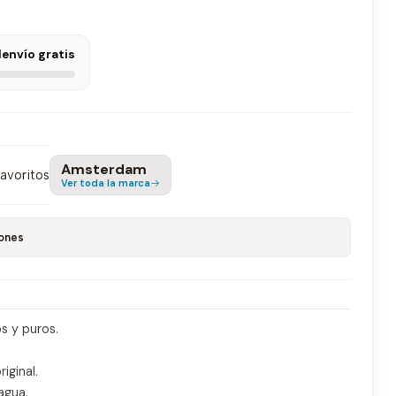
l
envío gratis
Amsterdam
favoritos
Ver toda la marca
ones
s y puros.
iginal.
agua.