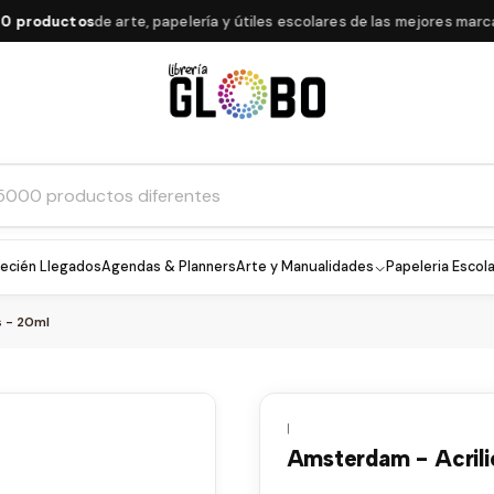
uctos
de arte, papelería y útiles escolares de las mejores marcas
ecién Llegados
Agendas & Planners
Arte y Manualidades
Papeleria Escola
s - 20ml
|
Amsterdam - Acrili