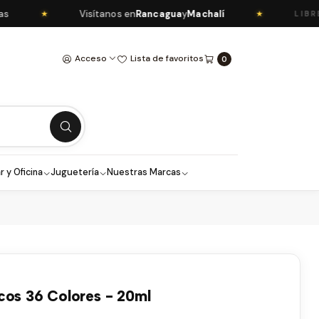
Visítanos en
Rancagua
y
Machalí
★
★
LIBRERÍA 
Acceso
Lista de favoritos
0
r y Oficina
Juguetería
Nuestras Marcas
cos 36 Colores - 20ml