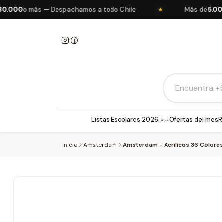
o más — Despachamos a todo Chile
Más de
5.000 prod
★
Listas Escolares 2026 ⭐
Ofertas del mes
R
Inicio
Amsterdam
Amsterdam - Acrilicos 36 Colore