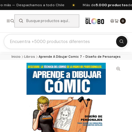
 más — Despachamos a todo Chile
Más de
5.000 productos
de a
★
0
Listas Escolares 2026 ⭐
Inicio
Libros
Aprende A Dibujar Comic 7 - Diseño de Personajes
Ofertas del mes
Recién Llegados
Agendas & Planners
Arte y Manualidades
Papeleria Escolar y Oficina
Juguetería
Nuestras Marcas