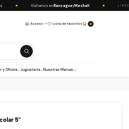
Visítanos en
Rancagua
y
Machalí
★
★
LIBRERÍ
Acceso
Lista de favoritos
0
r y Oficina
Juguetería
Nuestras Marcas
colar 5"