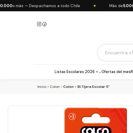
00
o más — Despachamos a todo Chile
Más de
5.000 pr
★
Listas Escolares 2026 ⭐
Ofertas del mes
R
Inicio
Colon
Colon - Bl.Tijera Escolar 5"