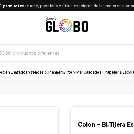
oductos
de arte, papelería y útiles escolares de las mejores marcas
ecién Llegados
Agendas & Planners
Arte y Manualidades
Papeleria Escola
|
Colon - Bl.Tijera Es