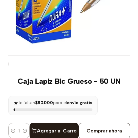
|
Caja Lapiz Bic Grueso - 50 UN
★
Te faltan
$80.000
para el
envío gratis
Agregar al Carro
Comprar ahora
Cantidad