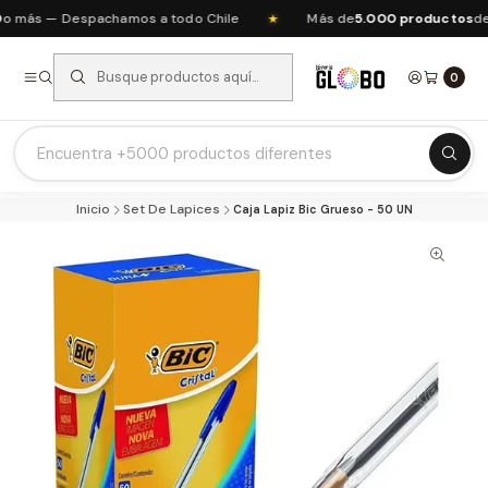
 más — Despachamos a todo Chile
Más de
5.000 productos
de a
★
0
Listas Escolares 2026 ⭐
Inicio
Set De Lapices
Caja Lapiz Bic Grueso - 50 UN
Ofertas del mes
Recién Llegados
Agendas & Planners
Arte y Manualidades
Papeleria Escolar y Oficina
Juguetería
Nuestras Marcas