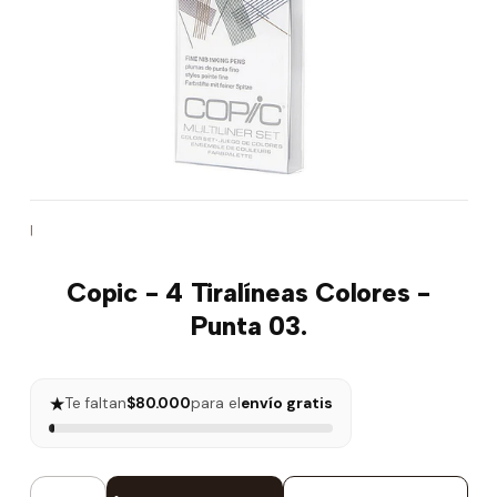
|
Copic - 4 Tiralíneas Colores -
Punta 03.
★
Te faltan
$80.000
para el
envío gratis