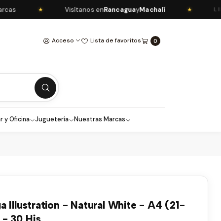
Visítanos en
Rancagua
y
Machalí
★
★
LIBRE
Acceso
Lista de favoritos
0
r y Oficina
Juguetería
Nuestras Marcas
 Illustration - Natural White - A4 (21-
 - 30 Hjs