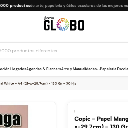
 productos
de arte, papelería y útiles escolares de las mejores marcas
ecién Llegados
Agendas & Planners
Arte y Manualidades
Papeleria Escola
ral White - A4 (21-x-29,7cm) - 130 Gr - 30 Hjs
|
Copic - Papel Manga
x-29,7cm) - 130 Gr