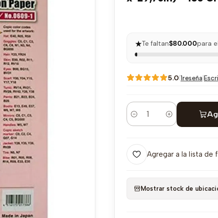
★
Te faltan
$80.000
para e
5.0
|
|
Escr
1reseña
Ag
Cantidad
Agregar a la lista de 
Mostrar stock de ubicaci