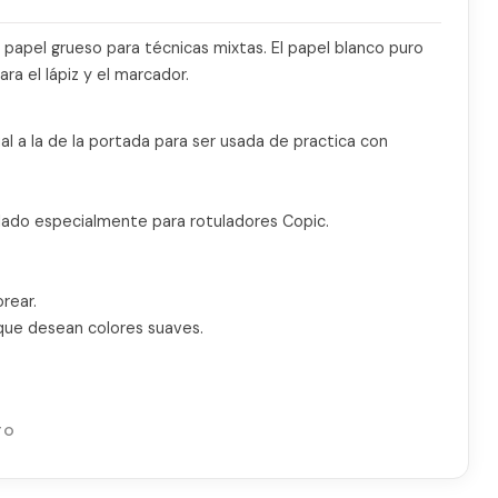
n papel grueso para técnicas mixtas. El papel blanco puro
ra el lápiz y el marcador.
ual a la de la portada para ser usada de practica con
llado especialmente para rotuladores Copic.
orear.
 que desean colores suaves.
TO