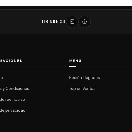
SÍGUENOS
MACIONES
MENÚ
to
Recién Llegados
s y Condiciones
Top en Ventas
a de reembolso
 de privacidad