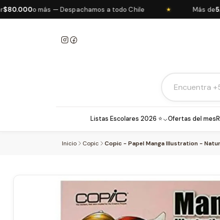
.000
o más — Despachamos a todo Chile
Más de
5.000
★
Listas Escolares 2026 ⭐
Ofertas del mes
R
Inicio
Copic
Copic - Papel Manga Illustration - Natu