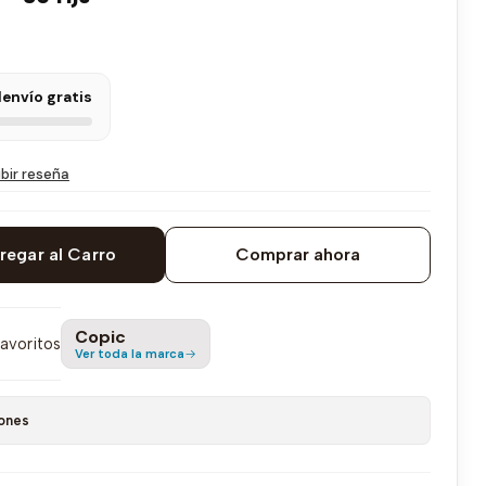
l
envío gratis
ibir reseña
regar al Carro
Comprar ahora
Copic
favoritos
Ver toda la marca
ones