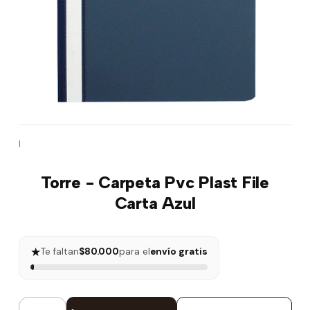
|
Torre - Carpeta Pvc Plast File
Carta Azul
★
Te faltan
$80.000
para el
envío gratis