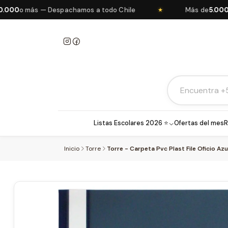
0
o más — Despachamos a todo Chile
Más de
5.000 pro
★
Listas Escolares 2026 ⭐
Ofertas del mes
R
Inicio
Torre
Torre - Carpeta Pvc Plast File Oficio Azu