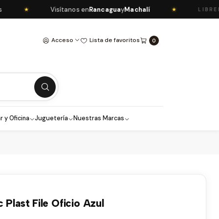
Visítanos en
Rancagua
y
Machalí
★
★
LIBRERÍA 
Acceso
Lista de favoritos
0
r y Oficina
Juguetería
Nuestras Marcas
 Plast File Oficio Azul