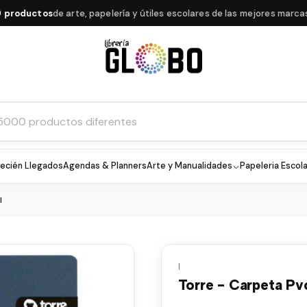
ductos
de arte, papelería y útiles escolares de las mejores marcas
ecién Llegados
Agendas & Planners
Arte y Manualidades
Papeleria Escola
l
|
Torre - Carpeta Pvc