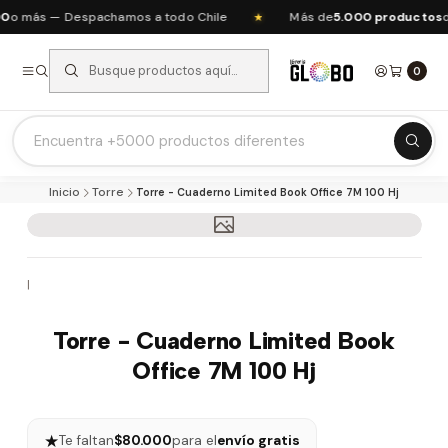
o más — Despachamos a todo Chile
Más de
5.000 productos
de
★
0
Listas Escolares 2026 ⭐
Inicio
Torre
Torre - Cuaderno Limited Book Office 7M 100 Hj
Ofertas del mes
Recién Llegados
Agendas & Planners
|
Arte y Manualidades
Papeleria Escolar y Oficina
Torre - Cuaderno Limited Book
Juguetería
Office 7M 100 Hj
Nuestras Marcas
★
Te faltan
$80.000
para el
envío gratis