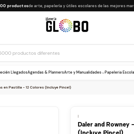
roductos
de arte, papelería y útiles escolares de las mejores marcas
ecién Llegados
Agendas & Planners
Arte y Manualidades
Papeleria Escola
 en Pastilla - 12 Colores (Incluye Pincel)
|
Daler and Rowney - 
(Incluye Pincel)