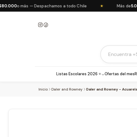
000
o más — Despachamos a todo Chile
Más de
5.000 p
★
Listas Escolares 2026 ⭐
Ofertas del mes
R
Inicio
Daler and Rowney
Daler and Rowney - Acuarelas