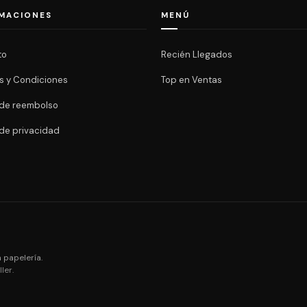
MACIONES
MENÚ
to
Recién Llegados
s y Condiciones
Top en Ventas
a de reembolso
 de privacidad
 papelería.
ler
.