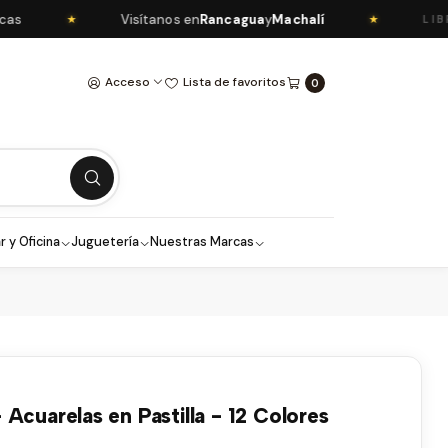
Visítanos en
Rancagua
y
Machalí
★
★
LIBRERÍ
Acceso
Lista de favoritos
0
r y Oficina
Juguetería
Nuestras Marcas
Acuarelas en Pastilla - 12 Colores