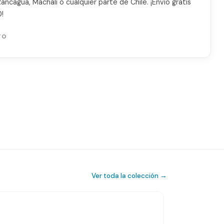
ncagua, Machalí o cualquier parte de Chile. ¡Envío gratis
!
TO
Ver toda la colección →