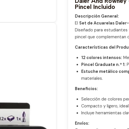
Daler And Rowney -
Pincel Incluido
Descripción General:
El
Set de Acuarelas Dale
Diseñado para estudiantes y
pincel que complementan cua
Características del Produ
12 colores intensos:
Med
Pincel Graduate n.º 1:
P
Estuche metálico com
materiales.
Beneficios:
Selección de colores pen
Compacto y ligero, ideal 
Incluye herramientas cla
Envíos: