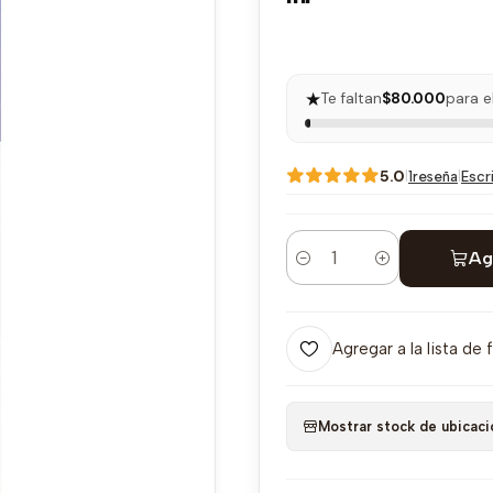
★
Te faltan
$80.000
para e
5.0
|
|
Escr
1reseña
Ag
Cantidad
Agregar a la lista de 
Mostrar stock de ubicaci