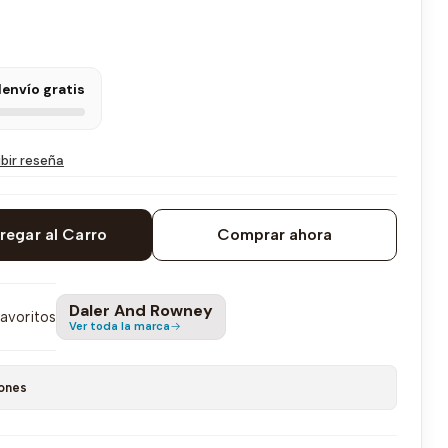
l
envío gratis
ibir reseña
regar al Carro
Comprar ahora
Daler And Rowney
favoritos
Ver toda la marca
ones