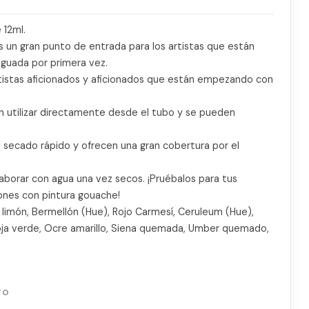
 12ml.
s un gran punto de entrada para los artistas que están
aguada por primera vez.
artistas aficionados y aficionados que están empezando con
n utilizar directamente desde el tubo y se pueden
 secado rápido y ofrecen una gran cobertura por el
borar con agua una vez secos. ¡Pruébalos para tus
nes con pintura gouache!
o limón, Bermellón (Hue), Rojo Carmesí, Ceruleum (Hue),
Hoja verde, Ocre amarillo, Siena quemada, Umber quemado,
TO