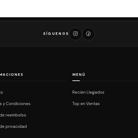
SÍGUENOS
MACIONES
MENÚ
to
Recién Llegados
s y Condiciones
Top en Ventas
a de reembolso
 de privacidad