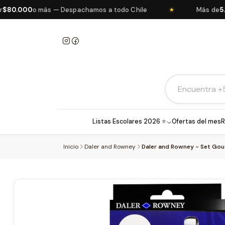
0.000
o más — Despachamos a todo Chile
Más de
5.000
★
Listas Escolares 2026 ⭐
Ofertas del mes
R
Inicio
Daler and Rowney
Daler and Rowney - Set Goua