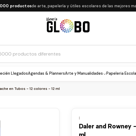
 productos
de arte, papelería y útiles escolares de las mejores marca
ecién Llegados
Agendas & Planners
Arte y Manualidades
Papeleria Escola
che en Tubos - 12 colores - 12 ml
|
Daler and Rowney -
ml