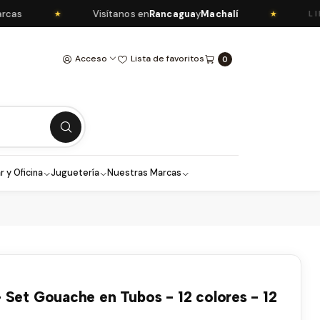
s
Visítanos en
Rancagua
y
Machalí
★
★
LIBRE
Acceso
Lista de favoritos
0
r y Oficina
Juguetería
Nuestras Marcas
 Set Gouache en Tubos - 12 colores - 12