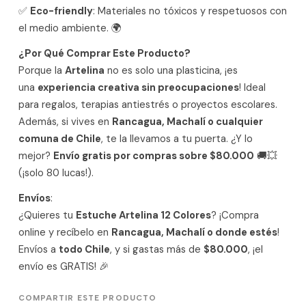
✅
Eco-friendly
: Materiales no tóxicos y respetuosos con
el medio ambiente. 🌍
¿Por Qué Comprar Este Producto?
Porque la
Artelina
no es solo una plasticina, ¡es
una
experiencia creativa sin preocupaciones
! Ideal
para regalos, terapias antiestrés o proyectos escolares.
Además, si vives en
Rancagua, Machalí o cualquier
comuna de Chile
, te la llevamos a tu puerta. ¿Y lo
mejor?
Envío gratis por compras sobre $80.000
🚚💥
(¡solo 80 lucas!).
Envíos
:
¿Quieres tu
Estuche Artelina 12 Colores
? ¡Compra
online y recíbelo en
Rancagua, Machalí o donde estés
!
Envíos a
todo Chile
, y si gastas más de
$80.000
, ¡el
envío es GRATIS! 🎉
COMPARTIR ESTE PRODUCTO