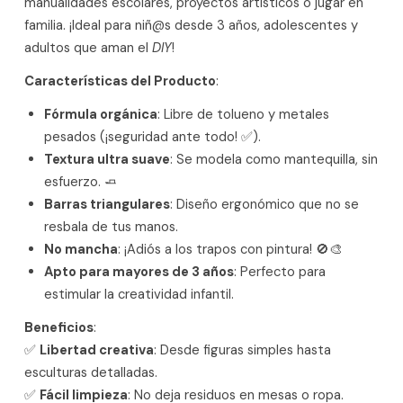
manualidades escolares, proyectos artísticos o jugar en
familia. ¡Ideal para niñ@s desde 3 años, adolescentes y
adultos que aman el
DIY
!
Características del Producto
:
Fórmula orgánica
: Libre de tolueno y metales
pesados (¡seguridad ante todo! ✅).
Textura ultra suave
: Se modela como mantequilla, sin
esfuerzo. 🧈
Barras triangulares
: Diseño ergonómico que no se
resbala de tus manos.
No mancha
: ¡Adiós a los trapos con pintura! 🚫🎨
Apto para mayores de 3 años
: Perfecto para
estimular la creatividad infantil.
Beneficios
:
✅
Libertad creativa
: Desde figuras simples hasta
esculturas detalladas.
✅
Fácil limpieza
: No deja residuos en mesas o ropa.